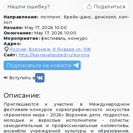
Нашли ошибку?
Поделиться
Направления
:
поппинг, брейк-данс, дэнсхолл, хип-
хоп
Начало
:
May 17, 2026 10:00
Окончание
:
May 17, 2026 10:00
Мероприятие
:
фестиваль, конкурс
Адрес
:
Россия, Воронеж
,
9 Января ул. 108
Сайт
:
http://karnavalpobed.ru/korona
Подписаться на новости
📢
Вступить в
Описание
:
Приглашаются к участию в Международном
фестивале-конкурсе хореографического искусства
«Хранители мира – 2026» Воронеж дети, подростки,
молодые и взрослые исполнители - солисты;
самодеятельные и профессиональные коллективы,
ансамбли учреждений культуры и образования,