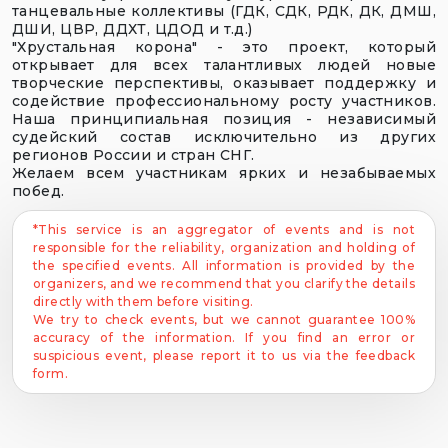
танцевальные коллективы (ГДК, СДК, РДК, ДК, ДМШ,
ДШИ, ЦВР, ДДХТ, ЦДОД и т.д.)
"Хрустальная корона" - это проект, который
открывает для всех талантливых людей новые
творческие перспективы, оказывает поддержку и
содействие профессиональному росту участников.
Наша принципиальная позиция - независимый
судейский состав исключительно из других
регионов России и стран СНГ.
Желаем всем участникам ярких и незабываемых
побед.
*This service is an aggregator of events and is not
responsible for the reliability, organization and holding of
the specified events. All information is provided by the
organizers, and we recommend that you clarify the details
directly with them before visiting.
We try to check events, but we cannot guarantee 100%
accuracy of the information. If you find an error or
suspicious event, please report it to us via the feedback
form.