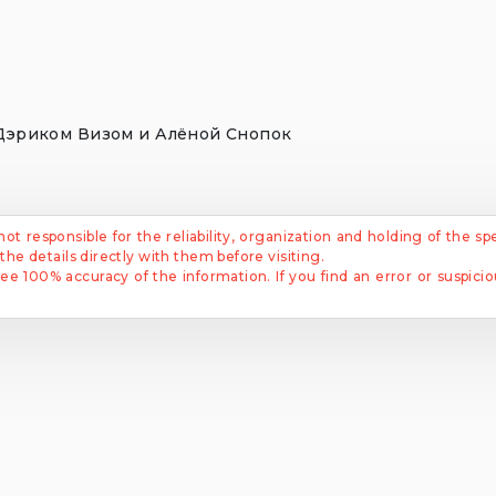
с Дэриком Визом и Алёной Снопок
ot responsible for the reliability, organization and holding of the sp
e details directly with them before visiting.
 100% accuracy of the information. If you find an error or suspiciou