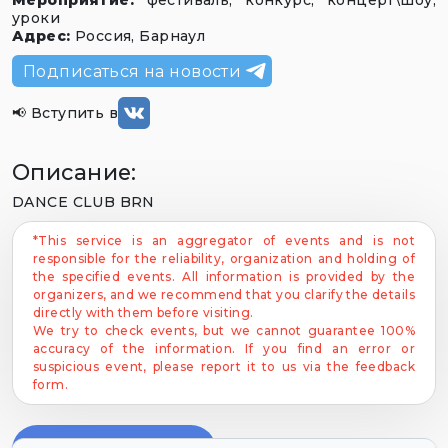
Мероприятие
:
фестиваль, конкурс, концерт\шоу,
уроки
Адрес
:
Россия, Барнаул
Подписаться на новости
📢
Вступить в
Описание
:
DANCE CLUB BRN
*This service is an aggregator of events and is not
responsible for the reliability, organization and holding of
the specified events. All information is provided by the
organizers, and we recommend that you clarify the details
directly with them before visiting.
We try to check events, but we cannot guarantee 100%
accuracy of the information. If you find an error or
suspicious event, please report it to us via the feedback
form.