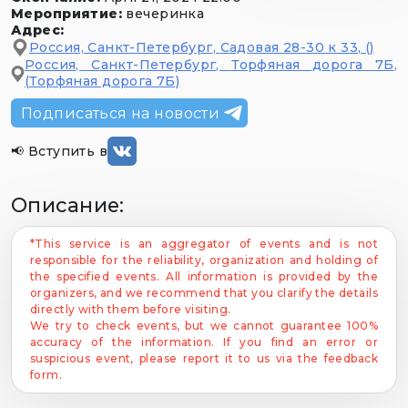
Мероприятие
:
вечеринка
Адрес
:
Россия, Санкт-Петербург
,
Садовая 28-30 к 33
, ()
Россия, Санкт-Петербург
,
Торфяная дорога 7Б
,
(Торфяная дорога 7Б)
Подписаться на новости
📢
Вступить в
Описание
:
*This service is an aggregator of events and is not
responsible for the reliability, organization and holding of
the specified events. All information is provided by the
organizers, and we recommend that you clarify the details
directly with them before visiting.
We try to check events, but we cannot guarantee 100%
accuracy of the information. If you find an error or
suspicious event, please report it to us via the feedback
form.